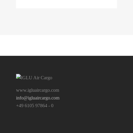
www.igluaircargo.com
info@igluaircargo.com
+49 6105 97864 - 0