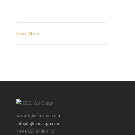
Read More
www.igluaircargo.com
info@igluaircargo.com
+49 6105 97864 - 0