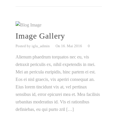
Image Gallery
Posted by iglu_admin
On 16. Mai 2016
0
Alienum phaedrum torquatos nec eu, vis
detraxit periculis ex, nihil expetendis in mei.
Mei an pericula euripidis, hinc partem ei est.
Eos ei nisl graecis, vix aperiri consequat an.
Eius lorem tincidunt vix at, vel pertinax
sensibus id, error epicurei mea et. Mea facilisis
urbanitas moderatius id. Vis ei rationibus
definiebas, eu qui purto zril […]