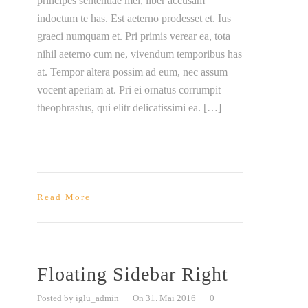
principes sententiae mei, liber accusam
indoctum te has. Est aeterno prodesset et. Ius
graeci numquam et. Pri primis verear ea, tota
nihil aeterno cum ne, vivendum temporibus has
at. Tempor altera possim ad eum, nec assum
vocent aperiam at. Pri ei ornatus corrumpit
theophrastus, qui elitr delicatissimi ea. […]
Read More
Floating Sidebar Right
Posted by iglu_admin
On 31. Mai 2016
0