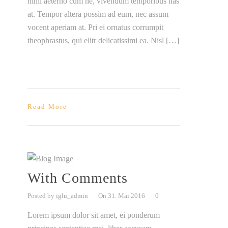
nihil aeterno cum ne, vivendum temporibus has
at. Tempor altera possim ad eum, nec assum
vocent aperiam at. Pri ei ornatus corrumpit
theophrastus, qui elitr delicatissimi ea. Nisl […]
Read More
With Comments
Posted by iglu_admin
On 31. Mai 2016
0
Lorem ipsum dolor sit amet, ei ponderum