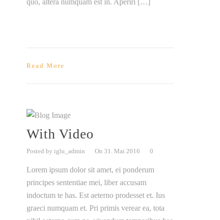
quo, altera numquam est in. Aperiri […]
Read More
With Video
Posted by iglu_admin
On 31. Mai 2016
0
Lorem ipsum dolor sit amet, ei ponderum
principes sententiae mei, liber accusam
indoctum te has. Est aeterno prodesset et. Ius
graeci numquam et. Pri primis verear ea, tota