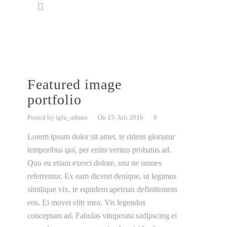
Featured image
portfolio
Posted by iglu_admin
On 15. Juli 2016
0
Lorem ipsum dolor sit amet, te ridens gloriatur
temporibus qui, per enim veritus probatus ad.
Quo eu etiam exerci dolore, usu ne omnes
referrentur. Ex eam diceret denique, ut legimus
similique vix, te equidem apeirian definitionem
eos. Ei movet elitr mea. Vis legendos
conceptam ad. Fabulas vituperata sadipscing ei