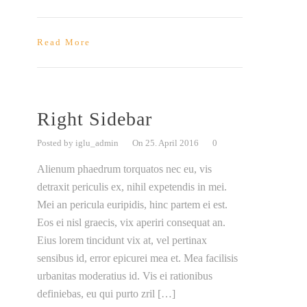
Read More
Right Sidebar
Posted by iglu_admin
On 25. April 2016
0
Alienum phaedrum torquatos nec eu, vis
detraxit periculis ex, nihil expetendis in mei.
Mei an pericula euripidis, hinc partem ei est.
Eos ei nisl graecis, vix aperiri consequat an.
Eius lorem tincidunt vix at, vel pertinax
sensibus id, error epicurei mea et. Mea facilisis
urbanitas moderatius id. Vis ei rationibus
definiebas, eu qui purto zril […]