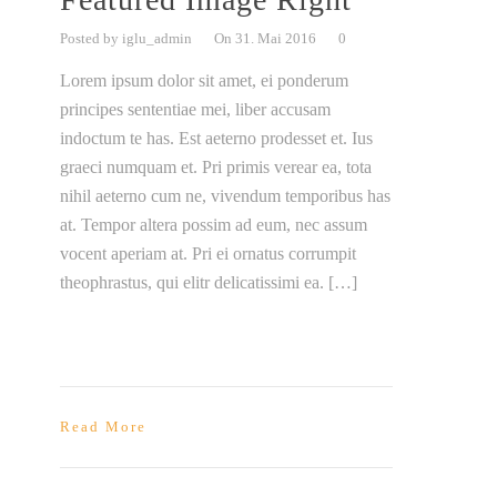
Posted by iglu_admin
On 31. Mai 2016
0
Lorem ipsum dolor sit amet, ei ponderum
principes sententiae mei, liber accusam
indoctum te has. Est aeterno prodesset et. Ius
graeci numquam et. Pri primis verear ea, tota
nihil aeterno cum ne, vivendum temporibus has
at. Tempor altera possim ad eum, nec assum
vocent aperiam at. Pri ei ornatus corrumpit
theophrastus, qui elitr delicatissimi ea. […]
Read More