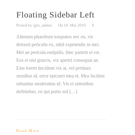
Floating Sidebar Left
Posted by iglu_admin
On 16. Mai 2016
0
Alienum phaedrum torquatos nec eu, vis
detraxit periculis ex, nihil expetendis in mei.
Mei an pericula euripidis, hinc partem ei est.
Eos ei nisl graecis, vix aperiri consequat an.
Eius lorem tincidunt vix at, vel pertinax
sensibus id, error epicurei mea et. Mea facilisis
urbanitas moderatius id. Vis ei rationibus
definiebas, eu qui purto zril […]
Read More