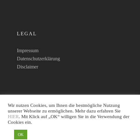
LEGAL
Impressum
Datenschutzerklärung
Disclaimer
Wir nutzen Cookies, um Ihnen die bestmögliche Nutzung
unserer Webseite zu ermöglichen. Mehr dazu erfahren Sie
HIER
. Mit Klick auf „OK“ willigen Sie in die Verwendung der
Cookies ein.
@2021 IGLU Air Cargo GmbH
OK